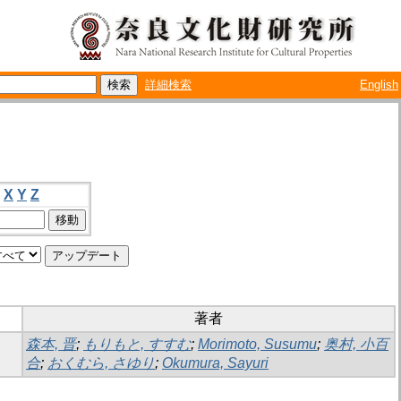
詳細検索
English
X
Y
Z
著者
森本, 晋
;
もりもと, すすむ
;
Morimoto, Susumu
;
奥村, 小百
合
;
おくむら, さゆり
;
Okumura, Sayuri