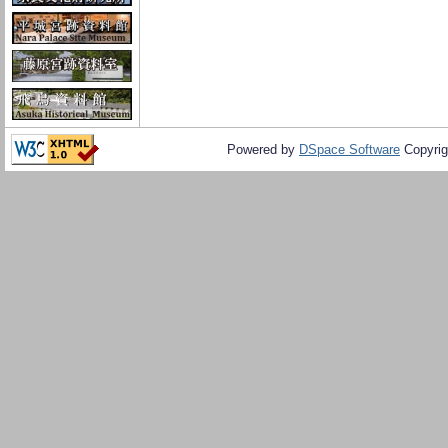
Powered by
DSpace Software
Copyrig