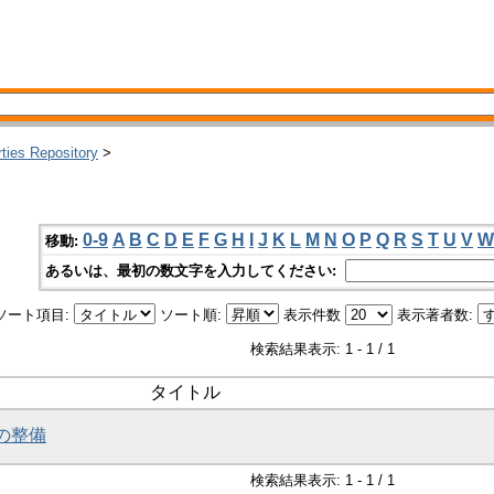
rties Repository
>
0-9
A
B
C
D
E
F
G
H
I
J
K
L
M
N
O
P
Q
R
S
T
U
V
W
移動:
あるいは、最初の数文字を入力してください:
ソート項目:
ソート順:
表示件数
表示著者数:
検索結果表示: 1 - 1 / 1
タイトル
ムの整備
検索結果表示: 1 - 1 / 1