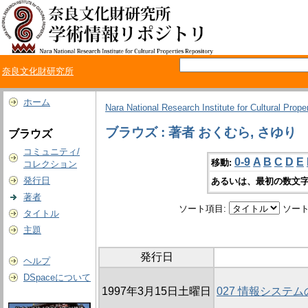
奈良文化財研究所
ホーム
Nara National Research Institute for Cultural Prope
ブラウズ : 著者 おくむら, さゆり
ブラウズ
コミュニティ/
0-9
A
B
C
D
E
移動:
コレクション
発行日
あるいは、最初の数文字
著者
ソート項目:
ソート
タイトル
主題
発行日
ヘルプ
DSpaceについて
1997年3月15日土曜日
027 情報システ