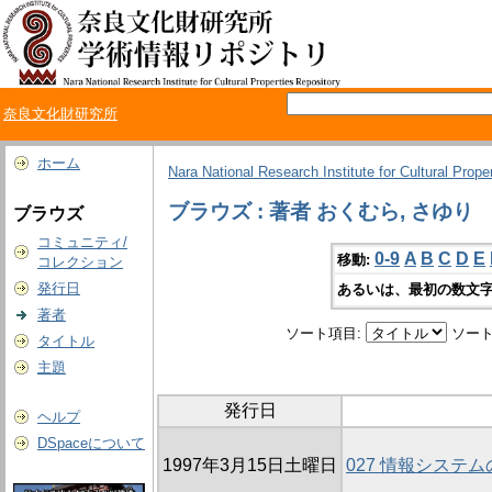
奈良文化財研究所
ホーム
Nara National Research Institute for Cultural Prope
ブラウズ : 著者 おくむら, さゆり
ブラウズ
コミュニティ/
0-9
A
B
C
D
E
移動:
コレクション
発行日
あるいは、最初の数文字
著者
ソート項目:
ソート
タイトル
主題
発行日
ヘルプ
DSpaceについて
1997年3月15日土曜日
027 情報システ