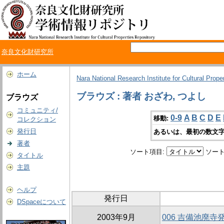
奈良文化財研究所
ホーム
Nara National Research Institute for Cultural Prope
ブラウズ : 著者 おざわ, つよし
ブラウズ
コミュニティ/
0-9
A
B
C
D
E
移動:
コレクション
発行日
あるいは、最初の数文字
著者
ソート項目:
ソート
タイトル
主題
ヘルプ
発行日
DSpaceについて
2003年9月
006 吉備池廃