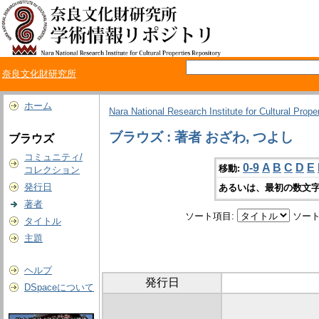
奈良文化財研究所
ホーム
Nara National Research Institute for Cultural Prope
ブラウズ : 著者 おざわ, つよし
ブラウズ
コミュニティ/
0-9
A
B
C
D
E
移動:
コレクション
発行日
あるいは、最初の数文字
著者
ソート項目:
ソート
タイトル
主題
ヘルプ
発行日
DSpaceについて