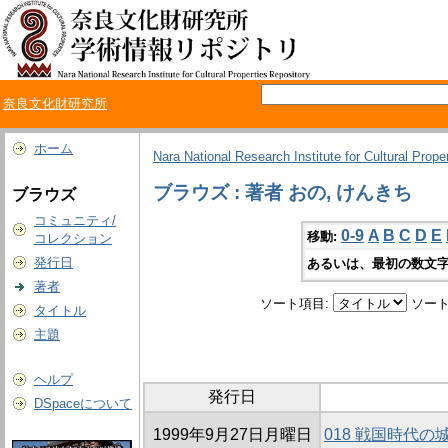
奈良文化財研究所
ホーム
Nara National Research Institute for Cultural Prope
ブラウズ : 著者 おの, けんきち
ブラウズ
コミュニティ/
0-9
A
B
C
D
E
移動:
コレクション
発行日
あるいは、最初の数文字
著者
ソート項目:
ソート
タイトル
主題
ヘルプ
発行日
DSpaceについて
1999年9月27日月曜日
018 戦国時代の