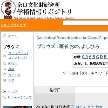
奈良文化財研究所
ホーム
Nara National Research Institute for Cultural Prope
ブラウズ : 著者 おの, よしひろ
ブラウズ
コミュニティ/
0-9
A
B
C
D
E
移動:
コレクション
発行日
あるいは、最初の数文字
著者
ソート項目:
ソート
タイトル
主題
発行日
ヘルプ
DSpaceについて
2016年3月31日木曜日
005 4 出土遺物