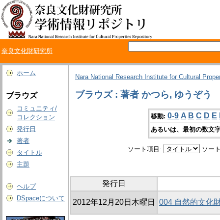
奈良文化財研究所
ホーム
Nara National Research Institute for Cultural Prope
ブラウズ : 著者 かつら, ゆうぞう
ブラウズ
コミュニティ/
0-9
A
B
C
D
E
移動:
コレクション
発行日
あるいは、最初の数文字
著者
ソート項目:
ソート
タイトル
主題
発行日
ヘルプ
DSpaceについて
2012年12月20日木曜日
004 自然的文