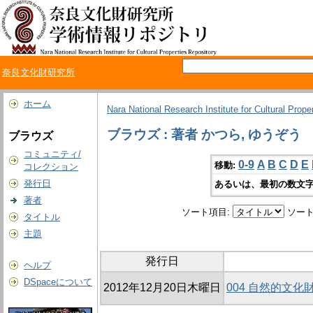
奈良文化財研究所
ホーム
Nara National Research Institute for Cultural Prope
ブラウズ : 著者 かつら, ゆうぞう
ブラウズ
コミュニティ/
0-9
A
B
C
D
E
移動:
コレクション
発行日
あるいは、最初の数文字
著者
ソート項目:
ソート
タイトル
主題
発行日
ヘルプ
DSpaceについて
2012年12月20日木曜日
004 自然的文