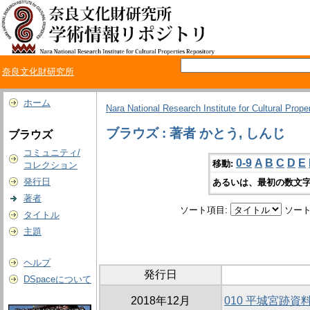
奈良文化財研究所
ホーム
Nara National Research Institute for Cultural Prope
ブラウズ : 著者 かとう, しんじ
ブラウズ
コミュニティ/
0-9
A
B
C
D
E
移動:
コレクション
発行日
あるいは、最初の数文字
著者
ソート項目:
ソート
タイトル
主題
ヘルプ
発行日
DSpaceについて
2018年12月
010 平城宮跡