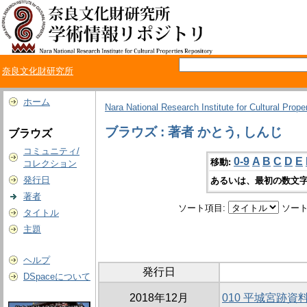
奈良文化財研究所
ホーム
Nara National Research Institute for Cultural Prope
ブラウズ : 著者 かとう, しんじ
ブラウズ
コミュニティ/
0-9
A
B
C
D
E
移動:
コレクション
発行日
あるいは、最初の数文字
著者
ソート項目:
ソート
タイトル
主題
ヘルプ
発行日
DSpaceについて
2018年12月
010 平城宮跡