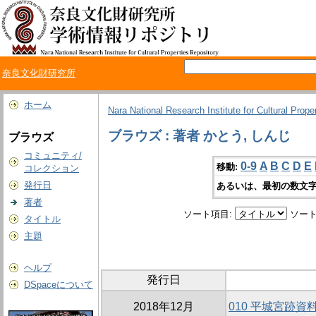
奈良文化財研究所
ホーム
Nara National Research Institute for Cultural Prope
ブラウズ : 著者 かとう, しんじ
ブラウズ
コミュニティ/
0-9
A
B
C
D
E
移動:
コレクション
発行日
あるいは、最初の数文字
著者
ソート項目:
ソート
タイトル
主題
ヘルプ
発行日
DSpaceについて
2018年12月
010 平城宮跡