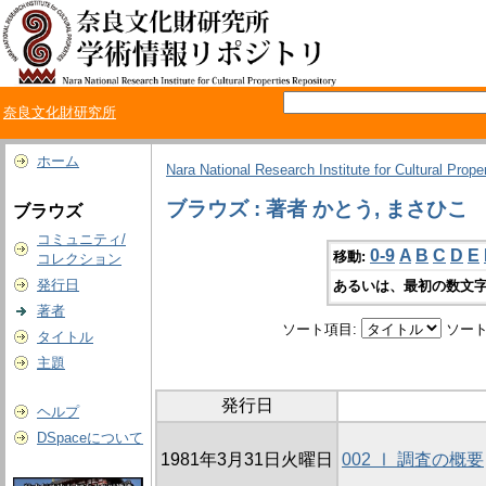
奈良文化財研究所
ホーム
Nara National Research Institute for Cultural Prope
ブラウズ : 著者 かとう, まさひこ
ブラウズ
コミュニティ/
0-9
A
B
C
D
E
移動:
コレクション
発行日
あるいは、最初の数文字
著者
ソート項目:
ソート
タイトル
主題
発行日
ヘルプ
DSpaceについて
1981年3月31日火曜日
002 Ⅰ 調査の概要