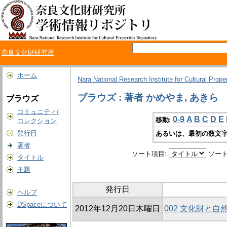
奈良文化財研究所
ホーム
Nara National Research Institute for Cultural Prope
ブラウズ : 著者 かめやま, あきら
ブラウズ
コミュニティ/
0-9
A
B
C
D
E
移動:
コレクション
発行日
あるいは、最初の数文字
著者
ソート項目:
ソート
タイトル
主題
発行日
ヘルプ
DSpaceについて
2012年12月20日木曜日
002 文化財と自