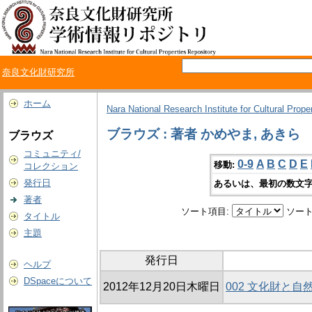
奈良文化財研究所
ホーム
Nara National Research Institute for Cultural Prope
ブラウズ : 著者 かめやま, あきら
ブラウズ
コミュニティ/
0-9
A
B
C
D
E
移動:
コレクション
発行日
あるいは、最初の数文字
著者
ソート項目:
ソート
タイトル
主題
発行日
ヘルプ
DSpaceについて
2012年12月20日木曜日
002 文化財と自