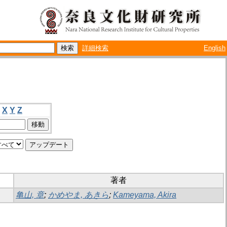
詳細検索
English
X
Y
Z
著者
亀山, 章
;
かめやま, あきら
;
Kameyama, Akira