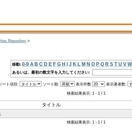
rties Repository
>
0-9
A
B
C
D
E
F
G
H
I
J
K
L
M
N
O
P
Q
R
S
T
U
V
W
移動:
あるいは、最初の数文字を入力してください:
ソート項目:
ソート順:
表示件数
表示著者数:
検索結果表示: 1 - 1 / 1
タイトル
然
検索結果表示: 1 - 1 / 1