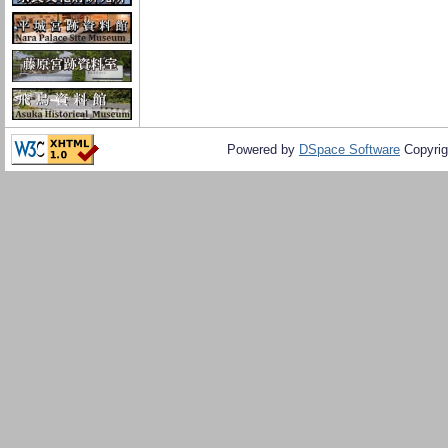
Powered by
DSpace Software
Copyrig