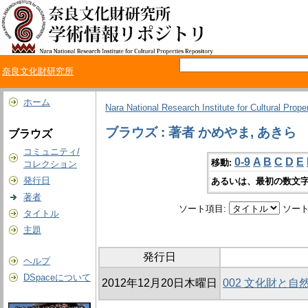
奈良文化財研究所
ホーム
Nara National Research Institute for Cultural Prope
ブラウズ : 著者 かめやま, あきら
ブラウズ
コミュニティ/
0-9
A
B
C
D
E
移動:
コレクション
発行日
あるいは、最初の数文字
著者
ソート項目:
ソート
タイトル
主題
発行日
ヘルプ
DSpaceについて
2012年12月20日木曜日
002 文化財と自