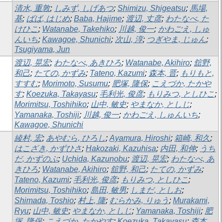
清水, 重敦
;
しみず, しげあつ
;
Shimizu, Shigeatsu
;
馬場,
基
;
ばば, はじめ
;
Baba, Hajime
;
渡辺, 丈彦
;
わたなべ, た
けひこ
;
Watanabe, Takehiko
;
川越, 俊一
;
かわごえ, しゅ
んいち
;
Kawagoe, Shunichi
;
次山, 淳
;
つぎやま, じゅん
;
Tsugiyama, Jun
渡辺, 晃宏
;
わたなべ, あきひろ
;
Watanabe, Akihiro
;
舘野,
和己
;
たての, かずみ
;
Tateno, Kazumi
;
森本, 晋
;
もりもと,
すすむ
;
Morimoto, Susumu
;
肥塚, 隆保
;
こえづか, たかや
す
;
Koezuka, Takayasu
;
毛利光, 俊彦
;
もりみつ, としひこ
;
Morimitsu, Toshihiko
;
山中, 敏史
;
やまなか, としじ
;
Yamanaka, Toshiji
;
川越, 俊一
;
かわごえ, しゅんいち
;
Kawagoe, Shunichi
綾村, 宏
;
あやむら, ひろし
;
Ayamura, Hiroshi
;
箱崎, 和久
;
はこざき, かずひさ
;
Hakozaki, Kazuhisa
;
内田, 和伸
;
うち
だ, かずのぶ
;
Uchida, Kazunobu
;
渡辺, 晃宏
;
わたなべ, あ
きひろ
;
Watanabe, Akihiro
;
舘野, 和己
;
たての, かずみ
;
Tateno, Kazumi
;
毛利光, 俊彦
;
もりみつ, としひこ
;
Morimitsu, Toshihiko
;
島田, 敏男
;
しまだ, としお
;
Shimada, Toshio
;
村上, 隆
;
むらかみ, りゅう
;
Murakami,
Ryu
;
山中, 敏史
;
やまなか, としじ
;
Yamanaka, Toshiji
;
肥
塚, 隆保
;
こえづか, たかやす
;
Koezuka, Takayasu
;
森本,