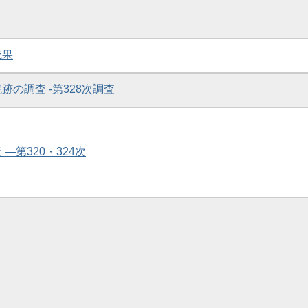
成果
院跡の調査 -第328次調査
 ―第320・324次