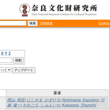
詳細検索
English
X
Y
Z
著者
西山, 和宏
;
にしやま, かずひろ
;
Nishiyama, Kazuhiro
;
川
越, 俊一
;
かわごえ, しゅんいち
;
Kawagoe, Shunichi