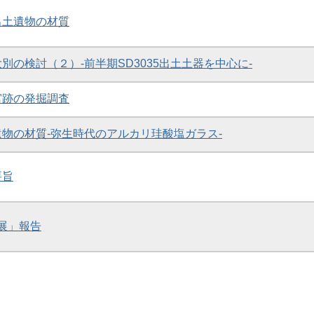
跡出土遺物の材質
大別の検討（２）-前半期SD3035出土土器を中心に-
原宮跡の発掘調査
ス遺物の材質-弥生時代のアルカリ珪酸塩ガラス-
要旨
本展」報告