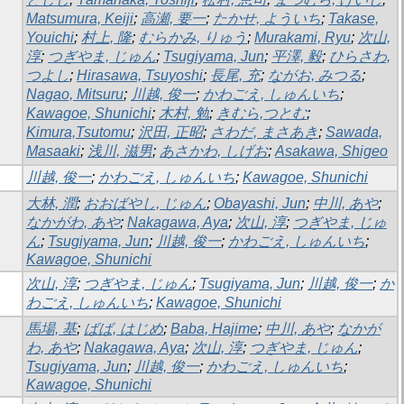
Matsumura, Keiji
;
高瀬, 要一
;
たかせ, よういち
;
Takase,
Youichi
;
村上, 隆
;
むらかみ, りゅう
;
Murakami, Ryu
;
次山,
淳
;
つぎやま, じゅん
;
Tsugiyama, Jun
;
平澤, 毅
;
ひらさわ,
つよし
;
Hirasawa, Tsuyoshi
;
長尾, 充
;
ながお, みつる
;
Nagao, Mitsuru
;
川越, 俊一
;
かわごえ, しゅんいち
;
Kawagoe, Shunichi
;
木村, 勉
;
きむら,つとむ
;
Kimura,Tsutomu
;
沢田, 正昭
;
さわだ, まさあき
;
Sawada,
Masaaki
;
浅川, 滋男
;
あさかわ, しげお
;
Asakawa, Shigeo
川越, 俊一
;
かわごえ, しゅんいち
;
Kawagoe, Shunichi
大林, 潤
;
おおばやし, じゅん
;
Obayashi, Jun
;
中川, あや
;
なかがわ, あや
;
Nakagawa, Aya
;
次山, 淳
;
つぎやま, じゅ
ん
;
Tsugiyama, Jun
;
川越, 俊一
;
かわごえ, しゅんいち
;
Kawagoe, Shunichi
次山, 淳
;
つぎやま, じゅん
;
Tsugiyama, Jun
;
川越, 俊一
;
か
わごえ, しゅんいち
;
Kawagoe, Shunichi
馬場, 基
;
ばば, はじめ
;
Baba, Hajime
;
中川, あや
;
なかが
わ, あや
;
Nakagawa, Aya
;
次山, 淳
;
つぎやま, じゅん
;
Tsugiyama, Jun
;
川越, 俊一
;
かわごえ, しゅんいち
;
Kawagoe, Shunichi