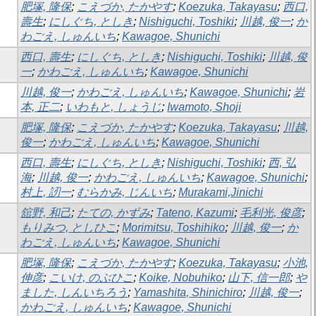
肥塚, 隆保
;
こえづか, たかやす
;
Koezuka, Takayasu
;
西口,
壽生
;
にしぐち, としき
;
Nishiguchi, Toshiki
;
川越, 俊一
;
か
わごえ, しゅんいち
;
Kawagoe, Shunichi
西口, 壽生
;
にしぐち, としき
;
Nishiguchi, Toshiki
;
川越, 俊
一
;
かわごえ, しゅんいち
;
Kawagoe, Shunichi
川越, 俊一
;
かわごえ, しゅんいち
;
Kawagoe, Shunichi
;
岩
本, 正二
;
いわもと, しょうじ
;
Iwamoto, Shoji
肥塚, 隆保
;
こえづか, たかやす
;
Koezuka, Takayasu
;
川越,
俊一
;
かわごえ, しゅんいち
;
Kawagoe, Shunichi
西口, 壽生
;
にしぐち, としき
;
Nishiguchi, Toshiki
;
西, 弘
海
;
川越, 俊一
;
かわごえ, しゅんいち
;
Kawagoe, Shunichi
;
村上, 訒一
;
むらかみ, じんいち
;
Murakami,Jinichi
舘野, 和己
;
たての, かずみ
;
Tateno, Kazumi
;
毛利光, 俊彦
;
もりみつ, としひこ
;
Morimitsu, Toshihiko
;
川越, 俊一
;
か
わごえ, しゅんいち
;
Kawagoe, Shunichi
肥塚, 隆保
;
こえづか, たかやす
;
Koezuka, Takayasu
;
小池,
伸彦
;
こいけ, のぶひこ
;
Koike, Nobuhiko
;
山下, 信一郎
;
や
ました, しんいちろう
;
Yamashita, Shinichiro
;
川越, 俊一
;
かわごえ, しゅんいち
;
Kawagoe, Shunichi