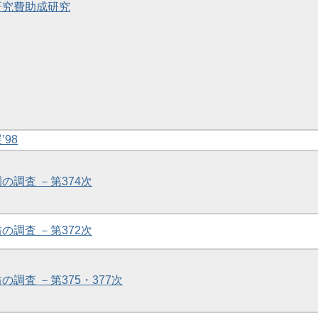
学研究費助成研究
’98
園の調査 －第374次
坊の調査 －第372次
の調査 －第375・377次