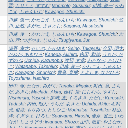
晋
;
もりもと, すすむ
;
Morimoto, Susumu
;
川越, 俊一
;
かわ
ごえ, しゅんいち
;
Kawagoe, Shunichi
川越, 俊一
;
かわごえ, しゅんいち
;
Kawagoe, Shunichi
;
佐
川, 正敏
;
さがわ, まさとし
;
Sagawa, Masatoshi
川越, 俊一
;
かわごえ, しゅんいち
;
Kawagoe, Shunichi
;
次
山, 淳
;
つぎやま, じゅん
;
Tsugiyama, Jun
清野, 孝之
;
せいの, たかゆき
;
Seino, Takayuki
;
金田, 明大
;
かねだ, あきひろ
;
Kaneda, Akihiro
;
内田, 和伸
;
うちだ, か
ずのぶ
;
Uchida, Kazunobu
;
渡辺, 丈彦
;
わたなべ, たけひ
こ
;
Watanabe, Takehiko
;
川越, 俊一
;
かわごえ, しゅんい
ち
;
Kawagoe, Shunichi
;
豊島, 直博
;
とよしま, なおひろ
;
Toyoshima, Naohiro
田中, 琢
;
たなか, みがく
;
Tanaka, Migaku
;
町田, 章
;
まち
だ, あきら
;
Machida, Akira
;
西村, 康
;
にしむら, やすし
;
Nishimura, Yasushi
;
黒崎, 直
;
くろさき, ただし
;
Kurosaki,
Tadashi
;
内田, 昭人
;
うちだ, あきと
;
Uchida, Akito
;
毛利
光, 俊彦
;
もりみつ, としひこ
;
Morimitsu, Toshihiko
;
杉山,
洋
;
すぎやま, ひろし
;
Sugiyama, Hiroshi
;
岩永, 省三
;
いわ
なが, しょうぞう
;
Iwanaga, Shozo
;
山中, 敏史
;
やまなか,
としじ
;
Yamanaka, Toshiji
;
松村, 恵司
;
まつむら, けいじ
;