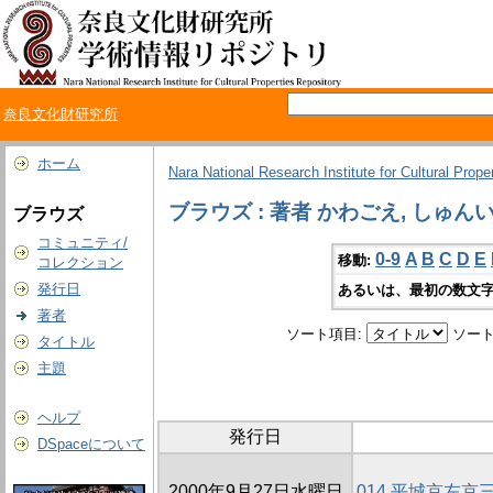
奈良文化財研究所
ホーム
Nara National Research Institute for Cultural Prope
ブラウズ : 著者 かわごえ, しゅん
ブラウズ
コミュニティ/
0-9
A
B
C
D
E
移動:
コレクション
発行日
あるいは、最初の数文字
著者
ソート項目:
ソート
タイトル
主題
ヘルプ
発行日
DSpaceについて
2000年9月27日水曜日
014 平城京左京