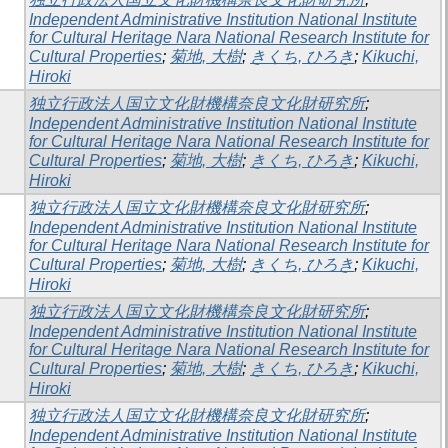
Independent Administrative Institution National Institute
for Cultural Heritage Nara National Research Institute for
Cultural Properties
;
菊地, 大樹
;
きくち, ひろき
;
Kikuchi,
Hiroki
独立行政法人国立文化財機構奈良文化財研究所
;
Independent Administrative Institution National Institute
for Cultural Heritage Nara National Research Institute for
Cultural Properties
;
菊地, 大樹
;
きくち, ひろき
;
Kikuchi,
Hiroki
独立行政法人国立文化財機構奈良文化財研究所
;
Independent Administrative Institution National Institute
for Cultural Heritage Nara National Research Institute for
Cultural Properties
;
菊地, 大樹
;
きくち, ひろき
;
Kikuchi,
Hiroki
独立行政法人国立文化財機構奈良文化財研究所
;
Independent Administrative Institution National Institute
for Cultural Heritage Nara National Research Institute for
Cultural Properties
;
菊地, 大樹
;
きくち, ひろき
;
Kikuchi,
Hiroki
独立行政法人国立文化財機構奈良文化財研究所
;
Independent Administrative Institution National Institute