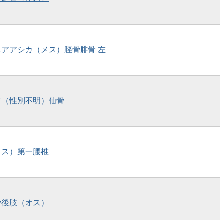
ルニアアシカ（メス）脛骨腓骨 左
グマ（性別不明）仙骨
（メス）第一腰椎
節骨後肢（オス）