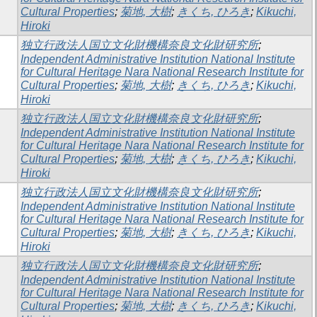
Cultural Properties
;
菊地, 大樹
;
きくち, ひろき
;
Kikuchi,
Hiroki
独立行政法人国立文化財機構奈良文化財研究所
;
Independent Administrative Institution National Institute
for Cultural Heritage Nara National Research Institute for
Cultural Properties
;
菊地, 大樹
;
きくち, ひろき
;
Kikuchi,
Hiroki
独立行政法人国立文化財機構奈良文化財研究所
;
Independent Administrative Institution National Institute
for Cultural Heritage Nara National Research Institute for
Cultural Properties
;
菊地, 大樹
;
きくち, ひろき
;
Kikuchi,
Hiroki
独立行政法人国立文化財機構奈良文化財研究所
;
Independent Administrative Institution National Institute
for Cultural Heritage Nara National Research Institute for
Cultural Properties
;
菊地, 大樹
;
きくち, ひろき
;
Kikuchi,
Hiroki
独立行政法人国立文化財機構奈良文化財研究所
;
Independent Administrative Institution National Institute
for Cultural Heritage Nara National Research Institute for
Cultural Properties
;
菊地, 大樹
;
きくち, ひろき
;
Kikuchi,