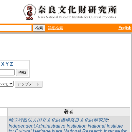
詳細検索
English
X
Y
Z
著者
独立行政法人国立文化財機構奈良文化財研究所
;
Independent Administrative Institution National Institute
for Cultural Heritage Nara National Research Institute for