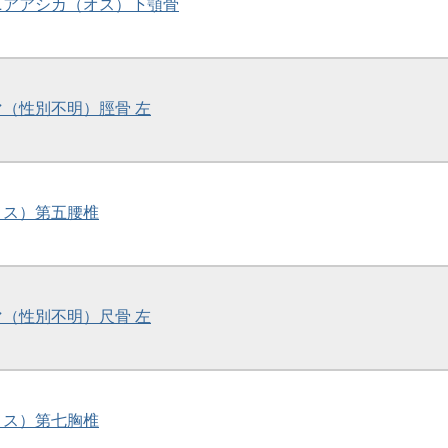
ルニアアシカ（オス）下顎骨
マ（性別不明）脛骨 左
（メス）第五腰椎
マ（性別不明）尺骨 左
（メス）第七胸椎