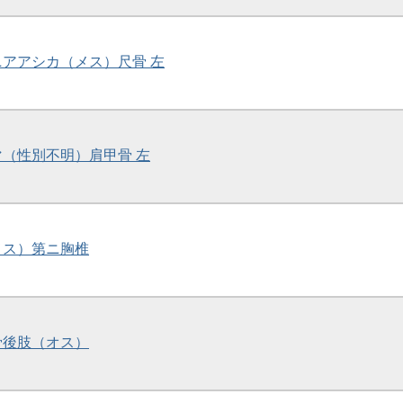
ルニアアシカ（メス）尺骨 左
グマ（性別不明）肩甲骨 左
（メス）第ニ胸椎
節骨後肢（オス）