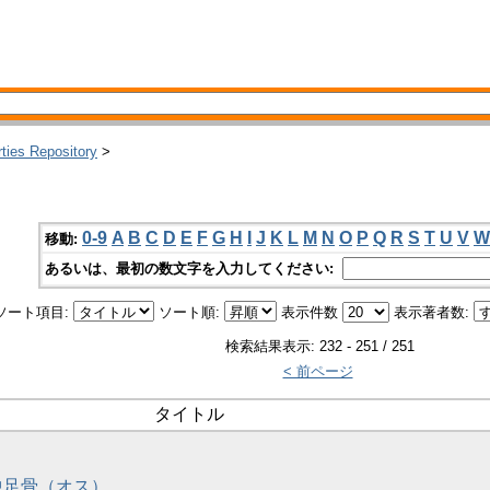
rties Repository
>
0-9
A
B
C
D
E
F
G
H
I
J
K
L
M
N
O
P
Q
R
S
T
U
V
W
移動:
あるいは、最初の数文字を入力してください:
ソート項目:
ソート順:
表示件数
表示著者数:
検索結果表示: 232 - 251 / 251
< 前ページ
タイトル
四中足骨（オス）