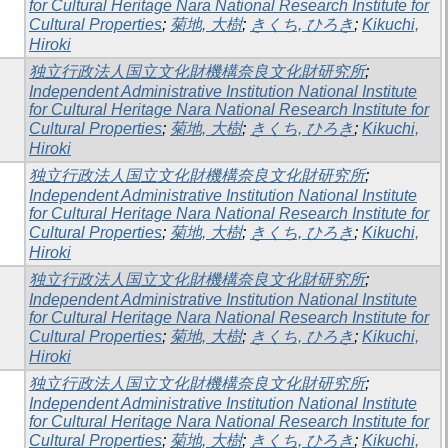
for Cultural Heritage Nara National Research Institute for
Cultural Properties
;
菊地, 大樹
;
きくち, ひろき
;
Kikuchi,
Hiroki
独立行政法人国立文化財機構奈良文化財研究所
;
Independent Administrative Institution National Institute
for Cultural Heritage Nara National Research Institute for
Cultural Properties
;
菊地, 大樹
;
きくち, ひろき
;
Kikuchi,
Hiroki
独立行政法人国立文化財機構奈良文化財研究所
;
Independent Administrative Institution National Institute
for Cultural Heritage Nara National Research Institute for
Cultural Properties
;
菊地, 大樹
;
きくち, ひろき
;
Kikuchi,
Hiroki
独立行政法人国立文化財機構奈良文化財研究所
;
Independent Administrative Institution National Institute
for Cultural Heritage Nara National Research Institute for
Cultural Properties
;
菊地, 大樹
;
きくち, ひろき
;
Kikuchi,
Hiroki
独立行政法人国立文化財機構奈良文化財研究所
;
Independent Administrative Institution National Institute
for Cultural Heritage Nara National Research Institute for
Cultural Properties
;
菊地, 大樹
;
きくち, ひろき
;
Kikuchi,