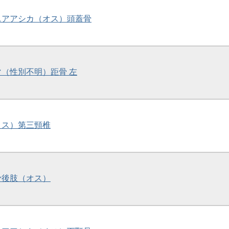
ルニアアシカ（オス）頭蓋骨
マ（性別不明）距骨 左
（メス）第三頸椎
節骨後肢（オス）