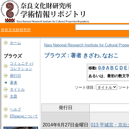
奈良文化財研究所
ホーム
Nara National Research Institute for Cultural Prope
ブラウズ : 著者 きざわ, なおこ
ブラウズ
コミュニティ/
0-9
A
B
C
D
E
移動:
コレクション
発行日
あるいは、最初の数文字
著者
ソート項目:
ソート
タイトル
主題
発行日
ヘルプ
DSpaceについて
2014年6月27日金曜日
013 平城宮・京