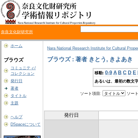
奈良文化財研究所
ホーム
Nara National Research Institute for Cultural Prope
ブラウズ : 著者 きとう, きよあき
ブラウズ
コミュニティ/
0-9
A
B
C
D
E
移動:
コレクション
発行日
あるいは、最初の数文字
著者
ソート項目:
ソート
タイトル
主題
発行日
ヘルプ
DSpaceについて