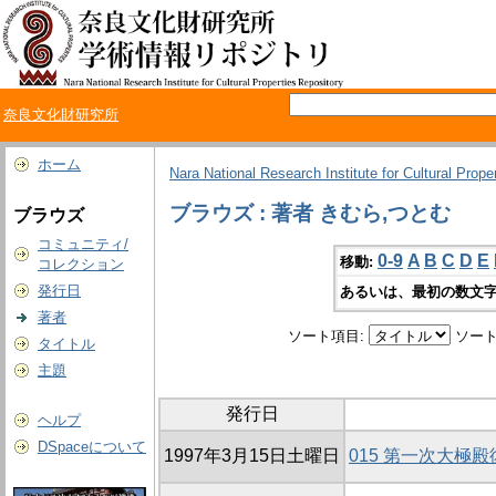
奈良文化財研究所
ホーム
Nara National Research Institute for Cultural Prope
ブラウズ : 著者 きむら,つとむ
ブラウズ
コミュニティ/
0-9
A
B
C
D
E
移動:
コレクション
発行日
あるいは、最初の数文字
著者
ソート項目:
ソート
タイトル
主題
発行日
ヘルプ
DSpaceについて
1997年3月15日土曜日
015 第一次大極