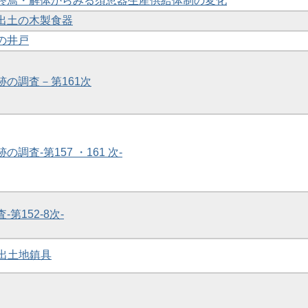
群の終焉・解体からみる須恵器生産供給体制の変化
域出土の木製食器
坊の井戸
跡の調査－第161次
の調査-第157 ・161 次-
-第152-8次-
60出土地鎮具