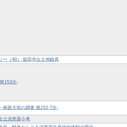
ラリー（40） 坂田寺出土地鎮具
第153次-
・南面大垣の調査-第152-7次-
房出土須恵器小考