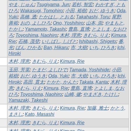
やま, じゅん
;
Tsugiyama, Jun
;
若杉, 智宏
;
わかすぎ, とも
ひろ
;
Wakasugi, Tomohiro
;
小田, 裕樹
;
おだ, ゆうき
;
Oda,
Yuki
;
高橋, 透
;
たかはし, とおる
;
Takahashi, Toru
;
尾野,
善裕
;
おの, よしひろ
;
Ono, Yoshihiro
;
山本, 崇
;
やまもと,
たかし
;
Yamamoto, Takashi
;
豊島, 直博
;
とよしま, なおひ
ろ
;
Toyoshima, Naohiro
;
木村, 理恵
;
きむら, りえ
;
Kimura,
Rie
;
石橋, 茂登
;
いしばし, しげと
;
Ishibashi, Shigeto
;
番,
光
;
ばん, ひかる
;
Ban, Hikaru
;
市, 大樹
;
いち, ひろき
;
Ichi,
Hiroki
木村, 理恵
;
きむら, りえ
;
Kimura, Rie
玉田, 芳英
;
たまだ, よしひで
;
Tamada, Yoshihide
;
小田,
裕樹
;
おだ, ゆうき
;
Oda, Yuki
;
市, 大樹
;
いち, ひろき
;
Ichi,
Hiroki
;
高田, 貫太
;
たかた, かんた
;
Takata, Kanta
;
木村, 理
恵
;
きむら, りえ
;
Kimura, Rie
;
豊島, 直博
;
とよしま, なお
ひろ
;
Toyoshima, Naohiro
;
山崎, 健
;
やまざき, たけし
;
Yamazaki, Takeshi
木村, 理恵
;
きむら, りえ
;
Kimura, Rie
;
加藤, 雅士
;
かとう,
まさし
;
Kato, Masashi
木村, 理恵
;
きむら, りえ
;
Kimura, Rie