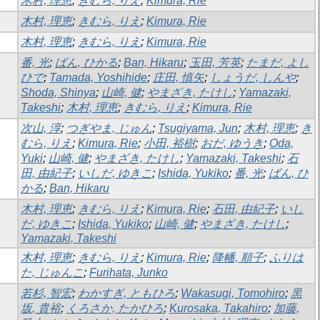
木村, 理恵
;
きむら, りえ
;
Kimura, Rie
木村, 理恵
;
きむら, りえ
;
Kimura, Rie
木村, 理恵
;
きむら, りえ
;
Kimura, Rie
番, 光
;
ばん, ひかる
;
Ban, Hikaru
;
玉田, 芳英
;
たまだ, よし
ひで
;
Tamada, Yoshihide
;
庄田, 慎矢
;
しょうだ, しんや
;
Shoda, Shinya
;
山崎, 健
;
やまざき, たけし
;
Yamazaki,
Takeshi
;
木村, 理恵
;
きむら, りえ
;
Kimura, Rie
次山, 淳
;
つぎやま, じゅん
;
Tsugiyama, Jun
;
木村, 理恵
;
き
むら, りえ
;
Kimura, Rie
;
小田, 裕樹
;
おだ, ゆうき
;
Oda,
Yuki
;
山崎, 健
;
やまざき, たけし
;
Yamazaki, Takeshi
;
石
田, 由紀子
;
いしだ, ゆきこ
;
Ishida, Yukiko
;
番, 光
;
ばん, ひ
かる
;
Ban, Hikaru
木村, 理恵
;
きむら, りえ
;
Kimura, Rie
;
石田, 由紀子
;
いし
だ, ゆきこ
;
Ishida, Yukiko
;
山崎, 健
;
やまざき, たけし
;
Yamazaki, Takeshi
木村, 理恵
;
きむら, りえ
;
Kimura, Rie
;
降幡, 順子
;
ふりは
た, じゅんこ
;
Furihata, Junko
若杉, 智宏
;
わかすぎ, ともひろ
;
Wakasugi, Tomohiro
;
黒
坂, 貴裕
;
くろさか, たかひろ
;
Kurosaka, Takahiro
;
加藤,