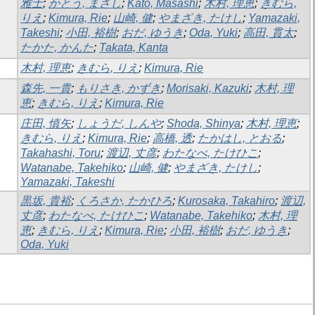
雅士
;
かとう, まさし
;
Kato, Masashi
;
木村, 理恵
;
きむら,
りえ
;
Kimura, Rie
;
山崎, 健
;
やまざき, たけし
;
Yamazaki,
Takeshi
;
小田, 裕樹
;
おだ, ゆうき
;
Oda, Yuki
;
高田, 貫太
;
たかた, かんた
;
Takata, Kanta
木村, 理恵
;
きむら, りえ
;
Kimura, Rie
森先, 一貴
;
もりさき, かずき
;
Morisaki, Kazuki
;
木村, 理
恵
;
きむら, りえ
;
Kimura, Rie
庄田, 慎矢
;
しょうだ, しんや
;
Shoda, Shinya
;
木村, 理恵
;
きむら, りえ
;
Kimura, Rie
;
高橋, 透
;
たかはし, とおる
;
Takahashi, Toru
;
渡辺, 丈彦
;
わたなべ, たけひこ
;
Watanabe, Takehiko
;
山崎, 健
;
やまざき, たけし
;
Yamazaki, Takeshi
黒坂, 貴裕
;
くろさか, たかひろ
;
Kurosaka, Takahiro
;
渡辺,
丈彦
;
わたなべ, たけひこ
;
Watanabe, Takehiko
;
木村, 理
恵
;
きむら, りえ
;
Kimura, Rie
;
小田, 裕樹
;
おだ, ゆうき
;
Oda, Yuki