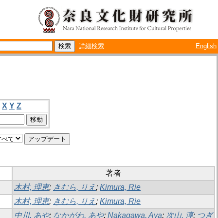
詳細検索
English
X
Y
Z
著者
木村, 理恵
;
きむら, りえ
;
Kimura, Rie
木村, 理恵
;
きむら, りえ
;
Kimura, Rie
中川, あや
;
なかがわ, あや
;
Nakagawa, Aya
;
次山, 淳
;
つぎ