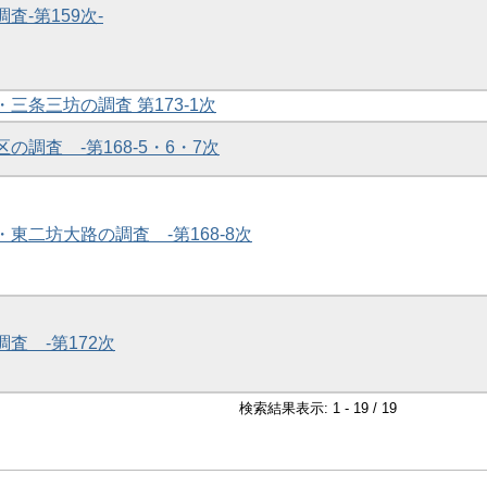
査-第159次-
・三条三坊の調査 第173-1次
区の調査 -第168-5・6・7次
・東二坊大路の調査 -第168-8次
調査 -第172次
検索結果表示: 1 - 19 / 19