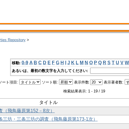
rties Repository
>
0-9
A
B
C
D
E
F
G
H
I
J
K
L
M
N
O
P
Q
R
S
T
U
V
W
移動:
あるいは、最初の数文字を入力してください:
ソート項目:
ソート順:
表示件数
表示著者数:
検索結果表示: 1 - 19 / 19
タイトル
調査（飛鳥藤原第152－8次）
二条三坊・三条三坊の調査（飛鳥藤原第173-1次）