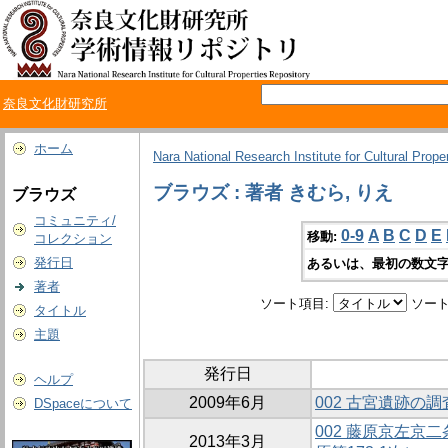
奈良文化財研究所
ホーム
Nara National Research Institute for Cultural Prope
ブラウズ : 著者 きむら, りえ
ブラウズ
コミュニティ/
0-9
A
B
C
D
E
移動:
コレクション
発行日
あるいは、最初の数文字
著者
ソート項目:
ソート
タイトル
主題
発行日
ヘルプ
2009年6月
002 古宮遺跡の
DSpaceについて
002 藤原京左京
2013年3月