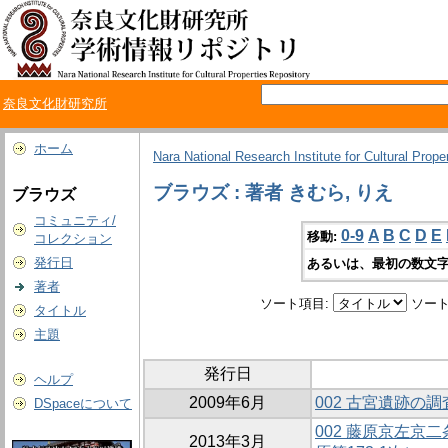
奈良文化財研究所
ホーム
Nara National Research Institute for Cultural Prope
ブラウズ : 著者 きむら, りえ
ブラウズ
コミュニティ/
0-9
A
B
C
D
E
移動:
コレクション
発行日
あるいは、最初の数文字
著者
ソート項目:
ソート
タイトル
主題
発行日
ヘルプ
2009年6月
002 古宮遺跡の
DSpaceについて
002 藤原京左京
2013年3月