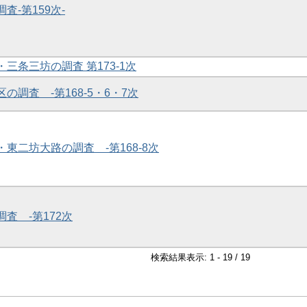
査-第159次-
・三条三坊の調査 第173-1次
区の調査 -第168-5・6・7次
・東二坊大路の調査 -第168-8次
調査 -第172次
検索結果表示: 1 - 19 / 19