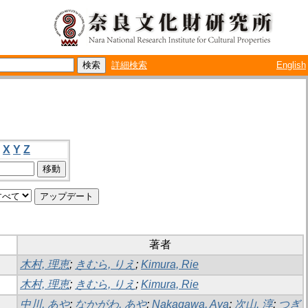
詳細検索
English
X
Y
Z
著者
木村, 理恵
;
きむら, りえ
;
Kimura, Rie
木村, 理恵
;
きむら, りえ
;
Kimura, Rie
中川, あや
;
なかがわ, あや
;
Nakagawa, Aya
;
次山, 淳
;
つぎ