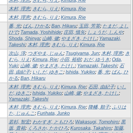
木村, 理恵
;
きむら, りえ
;
Kimura, Rie
木村, 理恵
;
きむら, りえ
;
Kimura, Rie
木村, 理恵
;
きむら, りえ
;
Kimura, Rie
番, 光
;
ばん, ひかる
;
Ban, Hikaru
;
玉田, 芳英
;
たまだ, よし
ひで
;
Tamada, Yoshihide
;
庄田, 慎矢
;
しょうだ, しんや
;
Shoda, Shinya
;
山崎, 健
;
やまざき, たけし
;
Yamazaki,
Takeshi
;
木村, 理恵
;
きむら, りえ
;
Kimura, Rie
次山, 淳
;
つぎやま, じゅん
;
Tsugiyama, Jun
;
木村, 理恵
;
き
むら, りえ
;
Kimura, Rie
;
小田, 裕樹
;
おだ, ゆうき
;
Oda,
Yuki
;
山崎, 健
;
やまざき, たけし
;
Yamazaki, Takeshi
;
石
田, 由紀子
;
いしだ, ゆきこ
;
Ishida, Yukiko
;
番, 光
;
ばん, ひ
かる
;
Ban, Hikaru
木村, 理恵
;
きむら, りえ
;
Kimura, Rie
;
石田, 由紀子
;
いし
だ, ゆきこ
;
Ishida, Yukiko
;
山崎, 健
;
やまざき, たけし
;
Yamazaki, Takeshi
木村, 理恵
;
きむら, りえ
;
Kimura, Rie
;
降幡, 順子
;
ふりは
た, じゅんこ
;
Furihata, Junko
若杉, 智宏
;
わかすぎ, ともひろ
;
Wakasugi, Tomohiro
;
黒
坂, 貴裕
;
くろさか, たかひろ
;
Kurosaka, Takahiro
;
加藤,