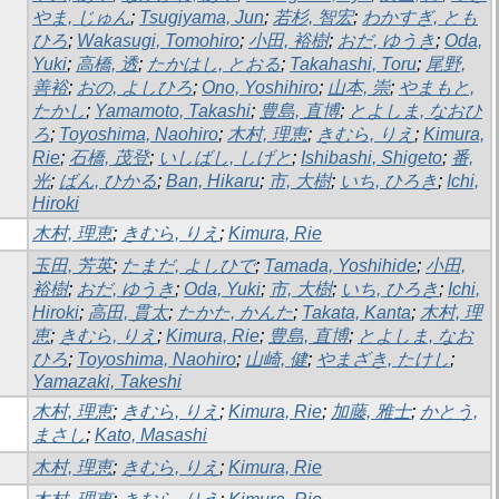
やま, じゅん
;
Tsugiyama, Jun
;
若杉, 智宏
;
わかすぎ, とも
ひろ
;
Wakasugi, Tomohiro
;
小田, 裕樹
;
おだ, ゆうき
;
Oda,
Yuki
;
高橋, 透
;
たかはし, とおる
;
Takahashi, Toru
;
尾野,
善裕
;
おの, よしひろ
;
Ono, Yoshihiro
;
山本, 崇
;
やまもと,
たかし
;
Yamamoto, Takashi
;
豊島, 直博
;
とよしま, なおひ
ろ
;
Toyoshima, Naohiro
;
木村, 理恵
;
きむら, りえ
;
Kimura,
Rie
;
石橋, 茂登
;
いしばし, しげと
;
Ishibashi, Shigeto
;
番,
光
;
ばん, ひかる
;
Ban, Hikaru
;
市, 大樹
;
いち, ひろき
;
Ichi,
Hiroki
木村, 理恵
;
きむら, りえ
;
Kimura, Rie
玉田, 芳英
;
たまだ, よしひで
;
Tamada, Yoshihide
;
小田,
裕樹
;
おだ, ゆうき
;
Oda, Yuki
;
市, 大樹
;
いち, ひろき
;
Ichi,
Hiroki
;
高田, 貫太
;
たかた, かんた
;
Takata, Kanta
;
木村, 理
恵
;
きむら, りえ
;
Kimura, Rie
;
豊島, 直博
;
とよしま, なお
ひろ
;
Toyoshima, Naohiro
;
山崎, 健
;
やまざき, たけし
;
Yamazaki, Takeshi
木村, 理恵
;
きむら, りえ
;
Kimura, Rie
;
加藤, 雅士
;
かとう,
まさし
;
Kato, Masashi
木村, 理恵
;
きむら, りえ
;
Kimura, Rie