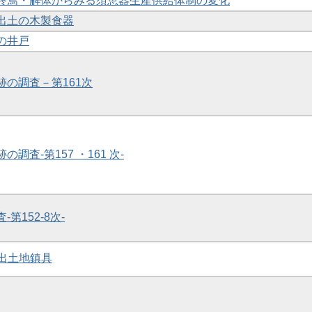
群の終焉・解体からみる須恵器生産供給体制の変化
域出土の木製食器
坊の井戸
跡の調査－第161次
の調査-第157 ・161 次-
-第152-8次-
60出土地鎮具