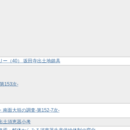
ラリー（40） 坂田寺出土地鎮具
第153次-
・南面大垣の調査-第152-7次-
房出土須恵器小考