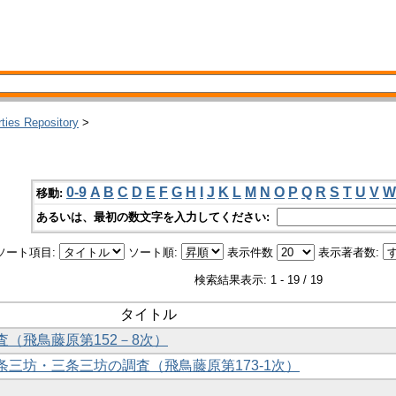
rties Repository
>
0-9
A
B
C
D
E
F
G
H
I
J
K
L
M
N
O
P
Q
R
S
T
U
V
W
移動:
あるいは、最初の数文字を入力してください:
ソート項目:
ソート順:
表示件数
表示著者数:
検索結果表示: 1 - 19 / 19
タイトル
調査（飛鳥藤原第152－8次）
二条三坊・三条三坊の調査（飛鳥藤原第173-1次）