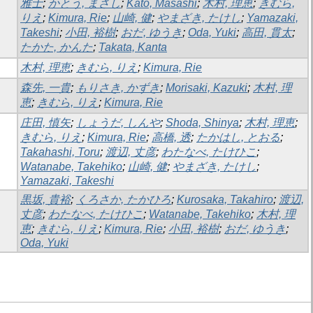
雅士
;
かとう, まさし
;
Kato, Masashi
;
木村, 理恵
;
きむら,
りえ
;
Kimura, Rie
;
山崎, 健
;
やまざき, たけし
;
Yamazaki,
Takeshi
;
小田, 裕樹
;
おだ, ゆうき
;
Oda, Yuki
;
高田, 貫太
;
たかた, かんた
;
Takata, Kanta
木村, 理恵
;
きむら, りえ
;
Kimura, Rie
森先, 一貴
;
もりさき, かずき
;
Morisaki, Kazuki
;
木村, 理
恵
;
きむら, りえ
;
Kimura, Rie
庄田, 慎矢
;
しょうだ, しんや
;
Shoda, Shinya
;
木村, 理恵
;
きむら, りえ
;
Kimura, Rie
;
高橋, 透
;
たかはし, とおる
;
Takahashi, Toru
;
渡辺, 丈彦
;
わたなべ, たけひこ
;
Watanabe, Takehiko
;
山崎, 健
;
やまざき, たけし
;
Yamazaki, Takeshi
黒坂, 貴裕
;
くろさか, たかひろ
;
Kurosaka, Takahiro
;
渡辺,
丈彦
;
わたなべ, たけひこ
;
Watanabe, Takehiko
;
木村, 理
恵
;
きむら, りえ
;
Kimura, Rie
;
小田, 裕樹
;
おだ, ゆうき
;
Oda, Yuki