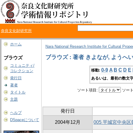
奈良文化財研究所
ホーム
Nara National Research Institute for Cultural Prope
ブラウズ : 著者 きよなが, ようへ
ブラウズ
コミュニティ/
0-9
A
B
C
D
E
移動:
コレクション
発行日
あるいは、最初の数文字
著者
ソート項目:
ソート
タイトル
主題
発行日
ヘルプ
DSpaceについて
2004年12月
005 平城宮中央区