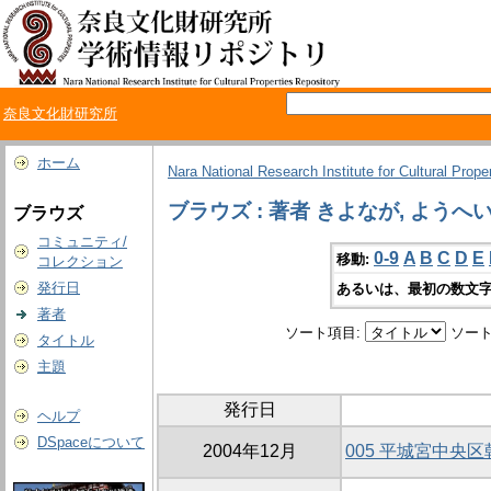
奈良文化財研究所
ホーム
Nara National Research Institute for Cultural Prope
ブラウズ : 著者 きよなが, ようへ
ブラウズ
コミュニティ/
0-9
A
B
C
D
E
移動:
コレクション
発行日
あるいは、最初の数文字
著者
ソート項目:
ソート
タイトル
主題
発行日
ヘルプ
DSpaceについて
2004年12月
005 平城宮中央区