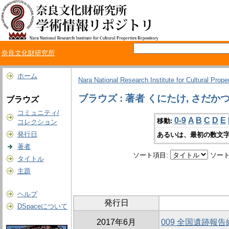
奈良文化財研究所
ホーム
Nara National Research Institute for Cultural Prope
ブラウズ : 著者 くにたけ, さだか
ブラウズ
コミュニティ/
0-9
A
B
C
D
E
移動:
コレクション
発行日
あるいは、最初の数文字
著者
ソート項目:
ソート
タイトル
主題
ヘルプ
発行日
DSpaceについて
2017年6月
009 全国遺跡報