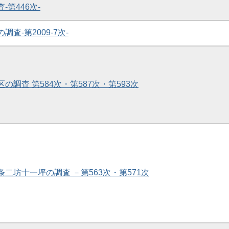
-第446次-
調査-第2009-7次-
区の調査 第584次・第587次・第593次
条二坊十一坪の調査 －第563次・第571次