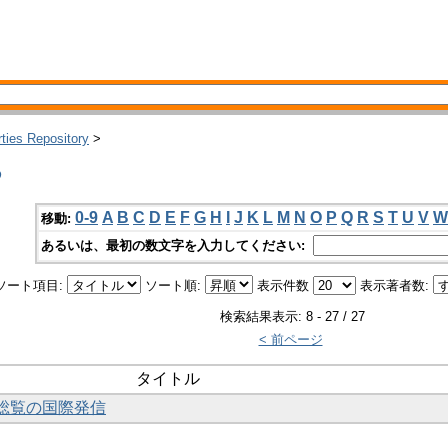
rties Repository
>
つ
0-9
A
B
C
D
E
F
G
H
I
J
K
L
M
N
O
P
Q
R
S
T
U
V
W
移動:
あるいは、最初の数文字を入力してください:
ソート項目:
ソート順:
表示件数
表示著者数:
検索結果表示: 8 - 27 / 27
< 前ページ
タイトル
告総覧の国際発信