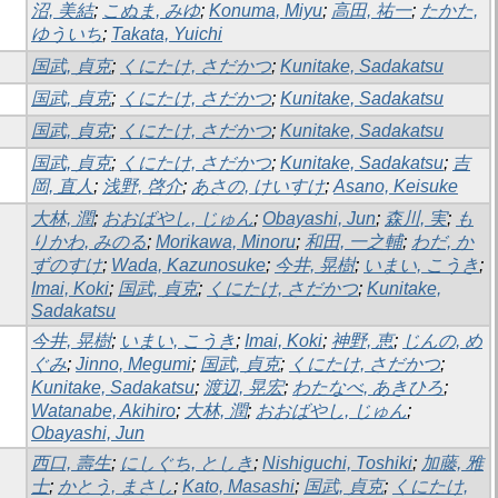
沼, 美結
;
こぬま, みゆ
;
Konuma, Miyu
;
高田, 祐一
;
たかた,
ゆういち
;
Takata, Yuichi
国武, 貞克
;
くにたけ, さだかつ
;
Kunitake, Sadakatsu
国武, 貞克
;
くにたけ, さだかつ
;
Kunitake, Sadakatsu
国武, 貞克
;
くにたけ, さだかつ
;
Kunitake, Sadakatsu
国武, 貞克
;
くにたけ, さだかつ
;
Kunitake, Sadakatsu
;
吉
岡, 直人
;
浅野, 啓介
;
あさの, けいすけ
;
Asano, Keisuke
大林, 潤
;
おおばやし, じゅん
;
Obayashi, Jun
;
森川, 実
;
も
りかわ, みのる
;
Morikawa, Minoru
;
和田, 一之輔
;
わだ, か
ずのすけ
;
Wada, Kazunosuke
;
今井, 晃樹
;
いまい, こうき
;
Imai, Koki
;
国武, 貞克
;
くにたけ, さだかつ
;
Kunitake,
Sadakatsu
今井, 晃樹
;
いまい, こうき
;
Imai, Koki
;
神野, 恵
;
じんの, め
ぐみ
;
Jinno, Megumi
;
国武, 貞克
;
くにたけ, さだかつ
;
Kunitake, Sadakatsu
;
渡辺, 晃宏
;
わたなべ, あきひろ
;
Watanabe, Akihiro
;
大林, 潤
;
おおばやし, じゅん
;
Obayashi, Jun
西口, 壽生
;
にしぐち, としき
;
Nishiguchi, Toshiki
;
加藤, 雅
士
;
かとう, まさし
;
Kato, Masashi
;
国武, 貞克
;
くにたけ,