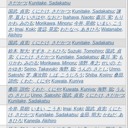
さだかつ
;
Kunitake, Sadakatsu
国武, 貞克
;
くにたけ, さだかつ
;
Kunitake, Sadakatsu
;
諫
早, 直人
;
いさはや, なおと
;
Isahaya, Naoto
;
森川, 実
;
もり
かわ, みのる
;
Morikawa, Minoru
;
今井, 晃樹
;
いまい, こう
き
;
Imai, Koki
;
渡辺, 晃宏
;
わたなべ, あきひろ
;
Watanabe,
Akihiro
国武, 貞克
;
くにたけ, さだかつ
;
Kunitake, Sadakatsu
鈴木, 智大
;
すずき, ともひろ
;
Suzuki, Tomohiro
;
国武, 貞
克
;
くにたけ, さだかつ
;
Kunitake, Sadakatsu
;
森川, 実
;
も
りかわ, みのる
;
Morikawa, Minoru
;
清野, 孝之
;
せいの, た
かゆき
;
Seino, Takayuki
;
海野, 聡
;
うんの, さとし
;
Unno,
Satoshi
;
芝, 康次郎
;
しば, こうじろう
;
Shiba, Kojiro
;
桑田,
訓也
;
くわた, くにや
;
Kuwata, Kuniya
桑田, 訓也
;
くわた, くにや
;
Kuwata, Kuniya
;
海野, 聡
;
うん
の, さとし
;
Unno, Satoshi
;
国武, 貞克
;
くにたけ, さだかつ
;
Kunitake, Sadakatsu
今井, 晃樹
;
いまい, こうき
;
Imai, Koki
;
国武, 貞克
;
くにた
け, さだかつ
;
Kunitake, Sadakatsu
;
金田, 明大
;
かねだ, あ
きひろ
;
Kaneda, Akihiro