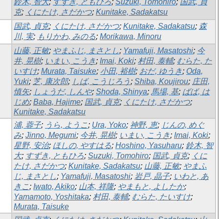
鈴木, 智大
;
すずき, ともひろ
;
Suzuki, Tomohiro
;
国武, 貞
克
;
くにたけ, さだかつ
;
Kunitake, Sadakatsu
国武, 貞克
;
くにたけ, さだかつ
;
Kunitake, Sadakatsu
;
森
川, 実
;
もりかわ, みのる
;
Morikawa, Minoru
山藤, 正敏
;
やまふじ, まさとし
;
Yamafuji, Masatoshi
;
今
井, 晃樹
;
いまい, こうき
;
Imai, Koki
;
村田, 泰輔
;
むらた, た
いすけ
;
Murata, Taisuke
;
小田, 裕樹
;
おだ, ゆうき
;
Oda,
Yuki
;
芝, 康次郎
;
しば, こうじろう
;
Shiba, Koujirou
;
庄田,
慎矢
;
しょうだ, しんや
;
Shoda, Shinya
;
馬場, 基
;
ばば, は
じめ
;
Baba, Hajime
;
国武, 貞克
;
くにたけ, さだかつ
;
Kunitake, Sadakatsu
浦, 蓉子
;
うら, ようこ
;
Ura, Yoko
;
神野, 恵
;
じんの, めぐ
み
;
Jinno, Megumi
;
今井, 晃樹
;
いまい, こうき
;
Imai, Koki
;
星野, 安治
;
ほしの, やすはる
;
Hoshino, Yasuharu
;
鈴木, 智
大
;
すずき, ともひろ
;
Suzuki, Tomohiro
;
国武, 貞克
;
くに
たけ, さだかつ
;
Kunitake, Sadakatsu
;
山藤, 正敏
;
やまふ
じ, まさとし
;
Yamafuji, Masatoshi
;
岩戸, 晶子
;
いわと, あ
きこ
;
Iwato, Akiko
;
山本, 祥隆
;
やまもと, よしたか
;
Yamamoto, Yoshitaka
;
村田, 泰輔
;
むらた, たいすけ
;
Murata, Taisuke