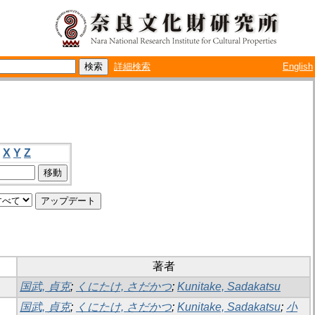
詳細検索
English
X
Y
Z
著者
国武, 貞克
;
くにたけ, さだかつ
;
Kunitake, Sadakatsu
国武, 貞克
;
くにたけ, さだかつ
;
Kunitake, Sadakatsu
;
小