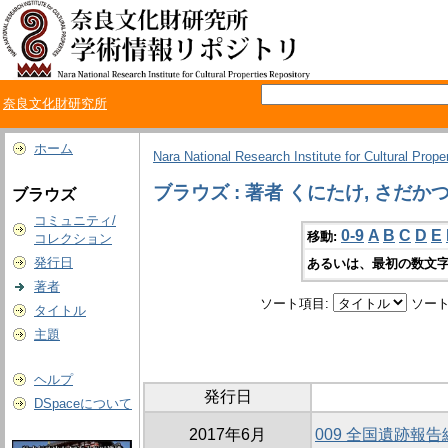
奈良文化財研究所
ホーム
Nara National Research Institute for Cultural Prope
ブラウズ : 著者 くにたけ, さだか
ブラウズ
コミュニティ/
0-9
A
B
C
D
E
移動:
コレクション
発行日
あるいは、最初の数文字
著者
ソート項目:
ソート
タイトル
主題
ヘルプ
発行日
DSpaceについて
2017年6月
009 全国遺跡報