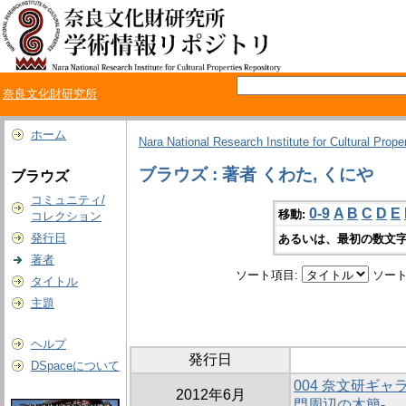
奈良文化財研究所
ホーム
Nara National Research Institute for Cultural Prope
ブラウズ : 著者 くわた, くにや
ブラウズ
コミュニティ/
0-9
A
B
C
D
E
移動:
コレクション
発行日
あるいは、最初の数文字
著者
ソート項目:
ソート
タイトル
主題
ヘルプ
発行日
DSpaceについて
004 奈文研ギャ
2012年6月
門周辺の木簡-