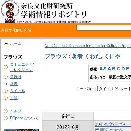
奈良文化財研究所
ホーム
Nara National Research Institute for Cultural Prope
ブラウズ : 著者 くわた, くにや
ブラウズ
コミュニティ/
0-9
A
B
C
D
E
移動:
コレクション
発行日
あるいは、最初の数文字
著者
ソート項目:
ソート
タイトル
主題
ヘルプ
発行日
DSpaceについて
004 奈文研ギャ
2012年6月
門周辺の木簡-