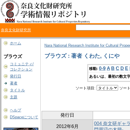
奈良文化財研究所
ホーム
Nara National Research Institute for Cultural Prope
ブラウズ : 著者 くわた, くにや
ブラウズ
コミュニティ/
0-9
A
B
C
D
E
移動:
コレクション
発行日
あるいは、最初の数文字
著者
ソート項目:
ソート
タイトル
主題
ヘルプ
発行日
DSpaceについて
004 奈文研ギャ
2012年6月
門周辺の木簡-