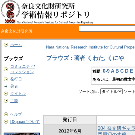
奈良文化財研究所
ホーム
Nara National Research Institute for Cultural Prope
ブラウズ : 著者 くわた, くにや
ブラウズ
コミュニティ/
0-9
A
B
C
D
E
移動:
コレクション
発行日
あるいは、最初の数文字
著者
ソート項目:
ソート
タイトル
主題
ヘルプ
発行日
DSpaceについて
004 奈文研ギャ
2012年6月
門周辺の木簡-