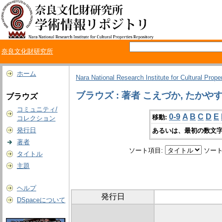
奈良文化財研究所
ホーム
Nara National Research Institute for Cultural Prope
ブラウズ : 著者 こえづか, たかや
ブラウズ
コミュニティ/
0-9
A
B
C
D
E
移動:
コレクション
発行日
あるいは、最初の数文字
著者
ソート項目:
ソート
タイトル
主題
ヘルプ
発行日
DSpaceについて