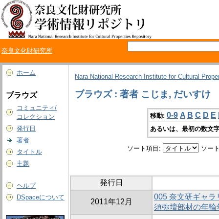
奈良文化財研究所
ホーム
Nara National Research Institute for Cultural Prope
ブラウズ : 著者 こじま, だいすけ
ブラウズ
コミュニティ/
0-9
A
B
C
D
E
移動:
コレクション
発行日
あるいは、最初の数文字
著者
ソート項目:
ソート
タイトル
主題
発行日
ヘルプ
005 奈文研ギャラ
DSpaceについて
2011年12月
須弥壇部材の年輪