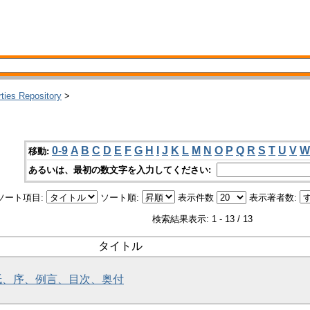
rties Repository
>
0-9
A
B
C
D
E
F
G
H
I
J
K
L
M
N
O
P
Q
R
S
T
U
V
W
移動:
あるいは、最初の数文字を入力してください:
ソート項目:
ソート順:
表示件数
表示著者数:
検索結果表示: 1 - 13 / 13
タイトル
題紙、序、例言、目次、奥付