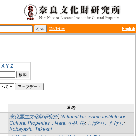
詳細検索
English
X
Y
Z
著者
奈良国立文化財研究所
;
National Research Institute for
Cultural Properties，Nara
;
小林, 剛
;
こばやし, たけし
;
Kobayashi, Takeshi