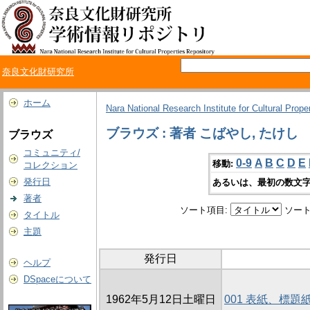
奈良文化財研究所
ホーム
Nara National Research Institute for Cultural Prope
ブラウズ : 著者 こばやし, たけし
ブラウズ
コミュニティ/
0-9
A
B
C
D
E
移動:
コレクション
発行日
あるいは、最初の数文字
著者
ソート項目:
ソート
タイトル
主題
発行日
ヘルプ
DSpaceについて
1962年5月12日土曜日
001 表紙、標