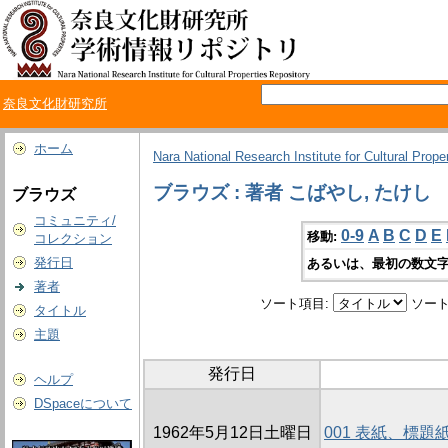
奈良文化財研究所
ホーム
Nara National Research Institute for Cultural Prope
ブラウズ : 著者 こばやし, たけし
ブラウズ
コミュニティ/
0-9
A
B
C
D
E
移動:
コレクション
発行日
あるいは、最初の数文字
著者
ソート項目:
ソート
タイトル
主題
発行日
ヘルプ
DSpaceについて
1962年5月12日土曜日
001 表紙、標