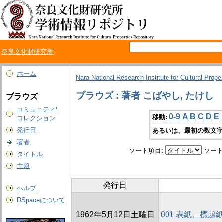
奈良文化財研究所
ホーム
Nara National Research Institute for Cultural Prope
ブラウズ : 著者 こばやし, たけし
ブラウズ
コミュニティ/
0-9
A
B
C
D
E
移動:
コレクション
発行日
あるいは、最初の数文字
著者
ソート項目:
ソート
タイトル
主題
発行日
ヘルプ
DSpaceについて
1962年5月12日土曜日
001 表紙、標