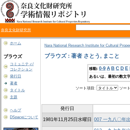
奈良文化財研究所
ホーム
Nara National Research Institute for Cultural Prope
ブラウズ : 著者 さとう, まこと
ブラウズ
コミュニティ/
0-9
A
B
C
D
E
移動:
コレクション
発行日
あるいは、最初の数文字
著者
ソート項目:
ソート
タイトル
主題
発行日
ヘルプ
DSpaceについて
1981年11月25日水曜日
007 一九八〇