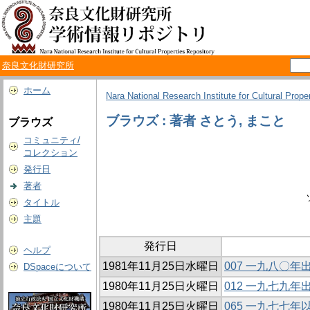
奈良文化財研究所
ホーム
Nara National Research Institute for Cultural Prope
ブラウズ : 著者 さとう, まこと
ブラウズ
コミュニティ/
コレクション
発行日
著者
タイトル
主題
発行日
ヘルプ
1981年11月25日水曜日
007 一九八〇
DSpaceについて
1980年11月25日火曜日
012 一九七九
1980年11月25日火曜日
065 一九七七