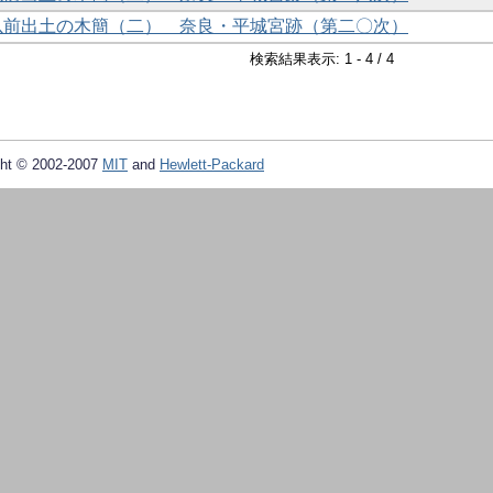
年以前出土の木簡（二） 奈良・平城宮跡（第二〇次）
検索結果表示: 1 - 4 / 4
ht © 2002-2007
MIT
and
Hewlett-Packard