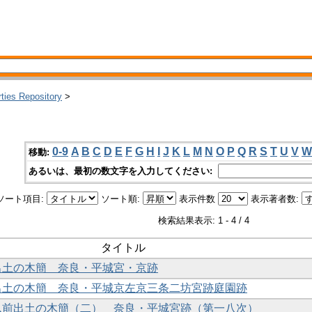
rties Repository
>
0-9
A
B
C
D
E
F
G
H
I
J
K
L
M
N
O
P
Q
R
S
T
U
V
W
移動:
あるいは、最初の数文字を入力してください:
ソート項目:
ソート順:
表示件数
表示著者数:
検索結果表示: 1 - 4 / 4
タイトル
年出土の木簡 奈良・平城宮・京跡
年出土の木簡 奈良・平城京左京三条二坊宮跡庭園跡
年以前出土の木簡（二） 奈良・平城宮跡（第一八次）