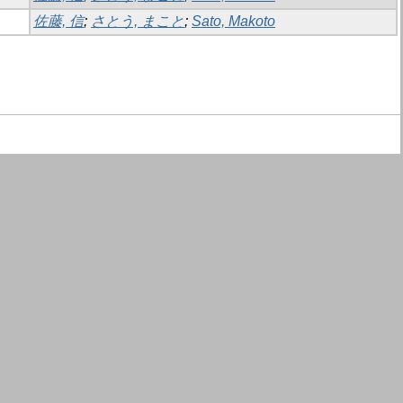
佐藤, 信
;
さとう, まこと
;
Sato, Makoto