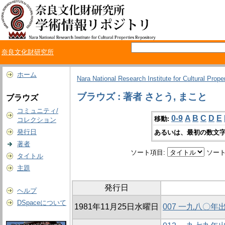
奈良文化財研究所
ホーム
Nara National Research Institute for Cultural Prope
ブラウズ : 著者 さとう, まこと
ブラウズ
コミュニティ/
0-9
A
B
C
D
E
移動:
コレクション
発行日
あるいは、最初の数文字
著者
ソート項目:
ソート
タイトル
主題
発行日
ヘルプ
DSpaceについて
1981年11月25日水曜日
007 一九八〇