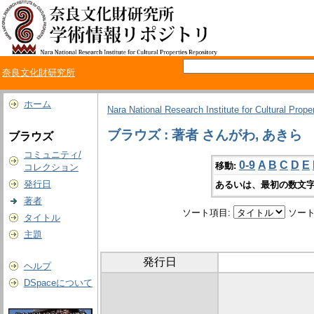
奈良文化財研究所
ホーム
Nara National Research Institute for Cultural Prope
ブラウズ : 著者 さんがわ, あきら
ブラウズ
コミュニティ/
0-9
A
B
C
D
E
移動:
コレクション
発行日
あるいは、最初の数文字
著者
ソート項目:
ソート
タイトル
主題
発行日
ヘルプ
DSpaceについて