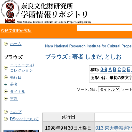
奈良文化財研究所
ホーム
Nara National Research Institute for Cultural Prope
ブラウズ : 著者 しまだ, としお
ブラウズ
コミュニティ/
0-9
A
B
C
D
E
移動:
コレクション
発行日
あるいは、最初の数文字
著者
ソート項目:
ソート
タイトル
主題
ヘルプ
発行日
DSpaceについて
1998年9月30日水曜日
013 東大寺転害