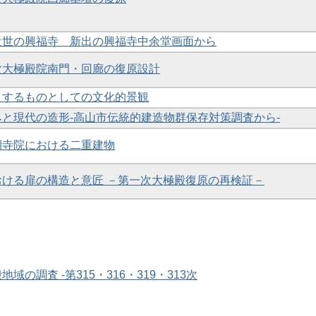
と近世の興福寺 新出の興福寺中余堂画面から
一次大極殿院南門・回廊の復原設計
提とするものとしての文化的景観
並みと現代の造形-高山市伝統的建造物群保存対策調査から-
鳳期寺院における二重建物
における扉の構造と意匠 －第一次大極殿復原の再検証－
地域の調査 -第315・316・319・313次