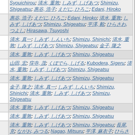
Syouichirou
;
清水, 重敦
;
しみず, しげあつ
;
Shimizu,
Shigeatsu
;
惠谷, 浩子
;
えだに, ひろこ
;
Edani, Hiroko
惠谷, 浩子
;
えだに, ひろこ
;
Edani, Hiroko
;
清水, 重敦
;
し
みず, しげあつ
;
Shimizu, Shigeatsu
;
平澤, 毅
;
ひらさわ,
つよし
;
Hirasawa, Tsuyoshi
清水, 真一
;
しみず, しんいち
;
Shimizu, Shinichi
;
清水, 重
敦
;
しみず, しげあつ
;
Shimizu, Shigeatsu
;
金子, 隆之
清水, 重敦
;
しみず, しげあつ
;
Shimizu, Shigeatsu
山田, 宏
;
窪寺, 茂
;
くぼでら, しげる
;
Kubodera, Sigeru
;
清
水, 重敦
;
しみず, しげあつ
;
Shimizu, Shigeatsu
清水, 重敦
;
しみず, しげあつ
;
Shimizu, Shigeatsu
金子, 隆之
;
清水, 真一
;
しみず, しんいち
;
Shimizu,
Shinichi
;
清水, 重敦
;
しみず, しげあつ
;
Shimizu,
Shigeatsu
清水, 重敦
;
しみず, しげあつ
;
Shimizu, Shigeatsu
清水, 重敦
;
しみず, しげあつ
;
Shimizu, Shigeatsu
清水, 重敦
;
しみず, しげあつ
;
Shimizu, Shigeatsu
;
長尾,
充
;
ながお, みつる
;
Nagao, Mitsuru
;
平澤, 麻衣子
;
ひらさ