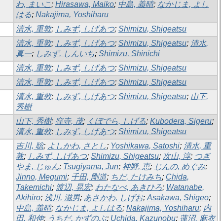
わ, まいこ
;
Hirasawa, Maiko
;
中島, 義晴
;
なかじま, よし
はる
;
Nakajima, Yoshiharu
清水, 重敦
;
しみず, しげあつ
;
Shimizu, Shigeatsu
清水, 重敦
;
しみず, しげあつ
;
Shimizu, Shigeatsu
;
清水,
真一
;
しみず, しんいち
;
Shimizu, Shinichi
清水, 重敦
;
しみず, しげあつ
;
Shimizu, Shigeatsu
清水, 重敦
;
しみず, しげあつ
;
Shimizu, Shigeatsu
清水, 重敦
;
しみず, しげあつ
;
Shimizu, Shigeatsu
;
山下,
秀樹
山下, 秀樹
;
窪寺, 茂
;
くぼでら, しげる
;
Kubodera, Sigeru
;
清水, 重敦
;
しみず, しげあつ
;
Shimizu, Shigeatsu
吉川, 聡
;
よしかわ, さとし
;
Yoshikawa, Satoshi
;
清水, 重
敦
;
しみず, しげあつ
;
Shimizu, Shigeatsu
;
次山, 淳
;
つぎ
やま, じゅん
;
Tsugiyama, Jun
;
神野, 恵
;
じんの, めぐみ
;
Jinno, Megumi
;
千田, 剛道
;
ちだ, たけみち
;
Chida,
Takemichi
;
渡辺, 晃宏
;
わたなべ, あきひろ
;
Watanabe,
Akihiro
;
浅川, 滋男
;
あさかわ, しげお
;
Asakawa, Shigeo
;
中島, 義晴
;
なかじま, よしはる
;
Nakajima, Yoshiharu
;
内
田, 和伸
;
うちだ, かずのぶ
;
Uchida, Kazunobu
;
蓮沼, 麻衣