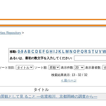
rties Repository
>
0-9
A
B
C
D
E
F
G
H
I
J
K
L
M
N
O
P
Q
R
S
T
U
V
W
移動:
あるいは、最初の数文字を入力してください:
ソート項目:
ソート順:
表示件数
表示著者数:
検索結果表示: 13 - 32 / 32
< 前ページ
タイトル
化的景観として見 ること ―佐渡相川、京都岡崎の調査から―