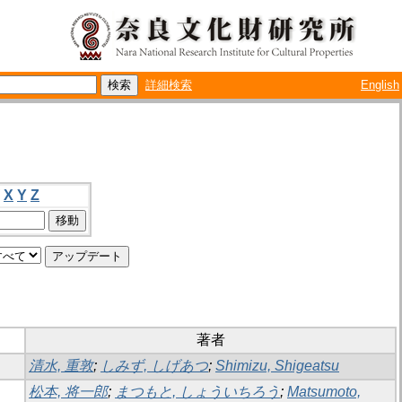
詳細検索
English
X
Y
Z
著者
清水, 重敦
;
しみず, しげあつ
;
Shimizu, Shigeatsu
松本, 将一郎
;
まつもと, しょういちろう
;
Matsumoto,