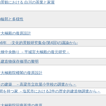
化的景観における 白川の茶業と家屋
観の輪郭と多様性
一次大極殿の復原設計
の6年 -文化的景観研究集会(第4回)の議論から-
の大棟中央飾り －平城宮大極殿の復元研究－
ける建造物保存修理の黎明
一次大極殿院楼閣の復原設計
しての建築 －高梁市立吹屋小学校の調査から－
り土間を持つ家 －塩尻市における2件の歴史的建造物調査から－
一次大極殿院回廊基壇の復原