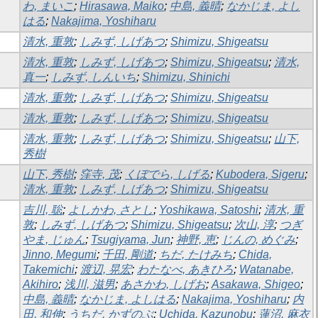
わ, まいこ
;
Hirasawa, Maiko
;
中島, 義晴
;
なかじま, よし
はる
;
Nakajima, Yoshiharu
清水, 重敦
;
しみず, しげあつ
;
Shimizu, Shigeatsu
清水, 重敦
;
しみず, しげあつ
;
Shimizu, Shigeatsu
;
清水,
真一
;
しみず, しんいち
;
Shimizu, Shinichi
清水, 重敦
;
しみず, しげあつ
;
Shimizu, Shigeatsu
清水, 重敦
;
しみず, しげあつ
;
Shimizu, Shigeatsu
清水, 重敦
;
しみず, しげあつ
;
Shimizu, Shigeatsu
;
山下,
秀樹
山下, 秀樹
;
窪寺, 茂
;
くぼでら, しげる
;
Kubodera, Sigeru
;
清水, 重敦
;
しみず, しげあつ
;
Shimizu, Shigeatsu
吉川, 聡
;
よしかわ, さとし
;
Yoshikawa, Satoshi
;
清水, 重
敦
;
しみず, しげあつ
;
Shimizu, Shigeatsu
;
次山, 淳
;
つぎ
やま, じゅん
;
Tsugiyama, Jun
;
神野, 恵
;
じんの, めぐみ
;
Jinno, Megumi
;
千田, 剛道
;
ちだ, たけみち
;
Chida,
Takemichi
;
渡辺, 晃宏
;
わたなべ, あきひろ
;
Watanabe,
Akihiro
;
浅川, 滋男
;
あさかわ, しげお
;
Asakawa, Shigeo
;
中島, 義晴
;
なかじま, よしはる
;
Nakajima, Yoshiharu
;
内
田, 和伸
;
うちだ, かずのぶ
;
Uchida, Kazunobu
;
蓮沼, 麻衣