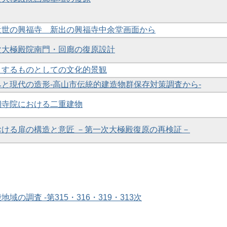
と近世の興福寺 新出の興福寺中余堂画面から
一次大極殿院南門・回廊の復原設計
提とするものとしての文化的景観
並みと現代の造形-高山市伝統的建造物群保存対策調査から-
鳳期寺院における二重建物
における扉の構造と意匠 －第一次大極殿復原の再検証－
地域の調査 -第315・316・319・313次