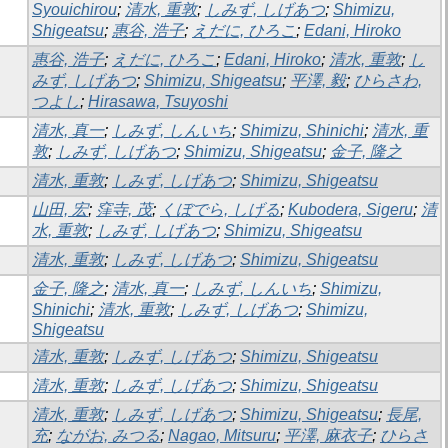
Syouichirou
;
清水, 重敦
;
しみず, しげあつ
;
Shimizu,
Shigeatsu
;
惠谷, 浩子
;
えだに, ひろこ
;
Edani, Hiroko
惠谷, 浩子
;
えだに, ひろこ
;
Edani, Hiroko
;
清水, 重敦
;
し
みず, しげあつ
;
Shimizu, Shigeatsu
;
平澤, 毅
;
ひらさわ,
つよし
;
Hirasawa, Tsuyoshi
清水, 真一
;
しみず, しんいち
;
Shimizu, Shinichi
;
清水, 重
敦
;
しみず, しげあつ
;
Shimizu, Shigeatsu
;
金子, 隆之
清水, 重敦
;
しみず, しげあつ
;
Shimizu, Shigeatsu
山田, 宏
;
窪寺, 茂
;
くぼでら, しげる
;
Kubodera, Sigeru
;
清
水, 重敦
;
しみず, しげあつ
;
Shimizu, Shigeatsu
清水, 重敦
;
しみず, しげあつ
;
Shimizu, Shigeatsu
金子, 隆之
;
清水, 真一
;
しみず, しんいち
;
Shimizu,
Shinichi
;
清水, 重敦
;
しみず, しげあつ
;
Shimizu,
Shigeatsu
清水, 重敦
;
しみず, しげあつ
;
Shimizu, Shigeatsu
清水, 重敦
;
しみず, しげあつ
;
Shimizu, Shigeatsu
清水, 重敦
;
しみず, しげあつ
;
Shimizu, Shigeatsu
;
長尾,
充
;
ながお, みつる
;
Nagao, Mitsuru
;
平澤, 麻衣子
;
ひらさ