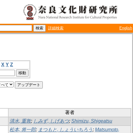
詳細検索
English
X
Y
Z
著者
清水, 重敦
;
しみず, しげあつ
;
Shimizu, Shigeatsu
松本, 将一郎
;
まつもと, しょういちろう
;
Matsumoto,