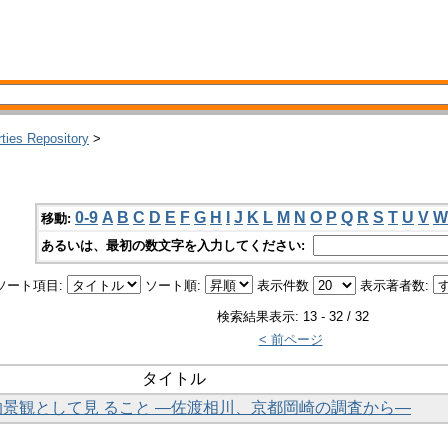
rties Repository
>
0-9
A
B
C
D
E
F
G
H
I
J
K
L
M
N
O
P
Q
R
S
T
U
V
W
移動:
あるいは、最初の数文字を入力してください:
ソート項目:
ソート順:
表示件数
表示著者数:
検索結果表示: 13 - 32 / 32
< 前ページ
タイトル
化的景観として見 ること ―佐渡相川、京都岡崎の調査から―