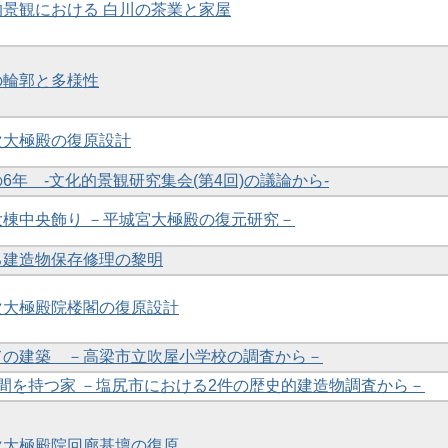
化的景観における 白川の茶業と家屋
観の輪郭と多様性
一次大極殿の復原設計
の6年 -文化的景観研究集会(第4回)の議論から-
の大棟中央飾り －平城宮大極殿の復元研究－
ける建造物保存修理の黎明
一次大極殿院楼閣の復原設計
しての建築 －高梁市立吹屋小学校の調査から－
り土間を持つ家 －塩尻市における2件の歴史的建造物調査から－
一次大極殿院回廊基壇の復原