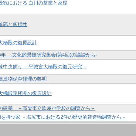
的景観における 白川の茶業と家屋
の輪郭と多様性
次大極殿の復原設計
の6年 -文化的景観研究集会(第4回)の議論から-
大棟中央飾り －平城宮大極殿の復元研究－
る建造物保存修理の黎明
次大極殿院楼閣の復原設計
しての建築 －高梁市立吹屋小学校の調査から－
土間を持つ家 －塩尻市における2件の歴史的建造物調査から－