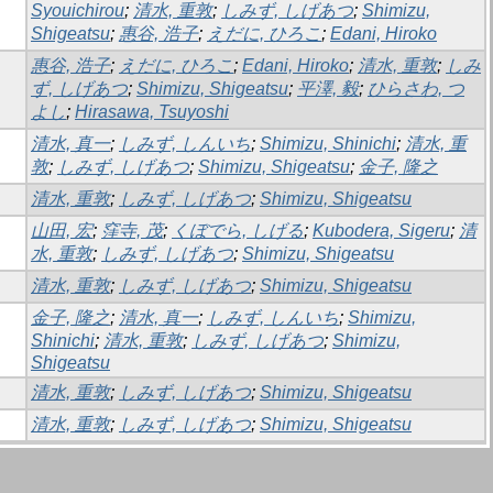
Syouichirou
;
清水, 重敦
;
しみず, しげあつ
;
Shimizu,
Shigeatsu
;
惠谷, 浩子
;
えだに, ひろこ
;
Edani, Hiroko
惠谷, 浩子
;
えだに, ひろこ
;
Edani, Hiroko
;
清水, 重敦
;
しみ
ず, しげあつ
;
Shimizu, Shigeatsu
;
平澤, 毅
;
ひらさわ, つ
よし
;
Hirasawa, Tsuyoshi
清水, 真一
;
しみず, しんいち
;
Shimizu, Shinichi
;
清水, 重
敦
;
しみず, しげあつ
;
Shimizu, Shigeatsu
;
金子, 隆之
清水, 重敦
;
しみず, しげあつ
;
Shimizu, Shigeatsu
山田, 宏
;
窪寺, 茂
;
くぼでら, しげる
;
Kubodera, Sigeru
;
清
水, 重敦
;
しみず, しげあつ
;
Shimizu, Shigeatsu
清水, 重敦
;
しみず, しげあつ
;
Shimizu, Shigeatsu
金子, 隆之
;
清水, 真一
;
しみず, しんいち
;
Shimizu,
Shinichi
;
清水, 重敦
;
しみず, しげあつ
;
Shimizu,
Shigeatsu
清水, 重敦
;
しみず, しげあつ
;
Shimizu, Shigeatsu
清水, 重敦
;
しみず, しげあつ
;
Shimizu, Shigeatsu