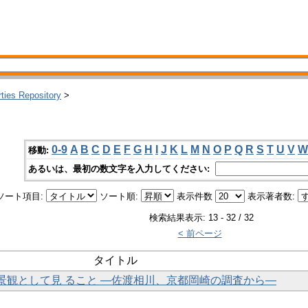
rties Repository
>
0-9
A
B
C
D
E
F
G
H
I
J
K
L
M
N
O
P
Q
R
S
T
U
V
W
移動:
あるいは、最初の数文字を入力してください:
ソート項目:
ソート順:
表示件数
表示著者数:
検索結果表示: 13 - 32 / 32
< 前ページ
タイトル
的景観として見 ること ―佐渡相川、京都岡崎の調査から―