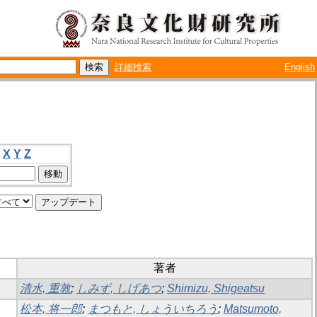
詳細検索
English
X
Y
Z
著者
清水, 重敦
;
しみず, しげあつ
;
Shimizu, Shigeatsu
松本, 将一郎
;
まつもと, しょういちろう
;
Matsumoto,